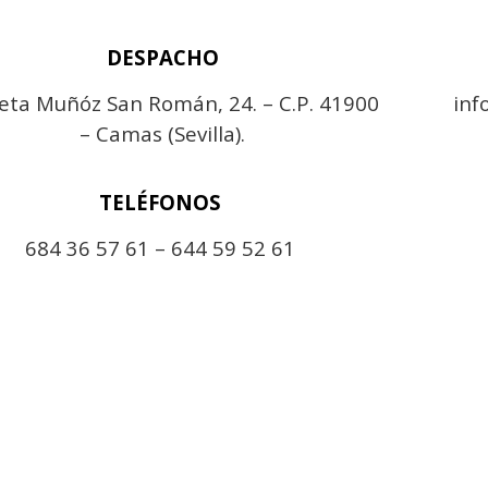
DESPACHO
eta Muñóz San Román, 24. – C.P. 41900
inf
– Camas (Sevilla).
TELÉFONOS
684 36 57 61 – 644 59 52 61